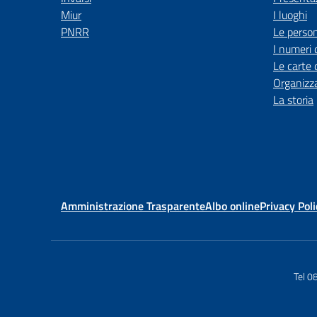
Miur
I luoghi
PNRR
Le perso
I numeri 
Le carte 
Organizz
La storia
Amministrazione Trasparente
Albo online
Privacy Poli
Tel 0