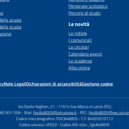
Personale scolastico
ne
Percorsi di studio
della scuola
Le novità
della scuola
Le notizie
azione
I comunicati
Le circolari
Calendario eventi
Le scadenze
Albo online
cy
Note Legali
Dichiarazioni di accessibilità
Gestione cookie
Via Dante Alighieri, 21
-
71014 San Marco in Lamis (FG)
882 831 006
- Mail:
fgic848005@istruzione.it
- PEC:
fgic848005@pec.istruzi
Codice meccanografico: FGIC848005
- C.F. 84002010712
Codice univoco: UF0ZJI
- Codice iPA: istsc_fgic848005