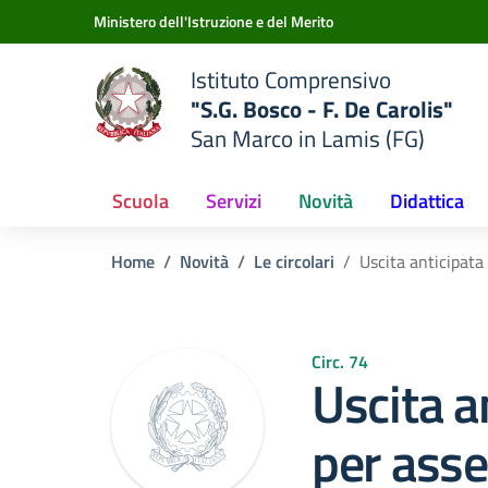
Vai ai contenuti
Vai al menu di navigazione
Vai al footer
Ministero dell'Istruzione e del Merito
Istituto Comprensivo
"S.G. Bosco - F. De Carolis"
San Marco in Lamis (FG)
Scuola
Servizi
Novità
Didattica
Home
Novità
Le circolari
Uscita anticipata
Circ. 74
Uscita a
per ass