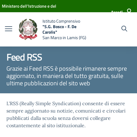
Vai ai contenuti
Vai al menu di navigazione
Vai al footer
Ministero dell'Istruzione e del
Accedi
Merito
Istituto Comprensivo
"S.G. Bosco - F. De
Carolis"
San Marco in Lamis (FG)
Feed RSS
Grazie ai Feed RSS è possibile rimanere sempre
aggiornato, in maniera del tutto gratuita, sulle
ultime pubblicazioni del sito web
L'RSS (Really Simple Syndication) consente di essere
sempre aggiornato su notizie, comunicati e circolari
pubblicati dalla scuola senza doversi collegare
costantemente al sito istituzionale.