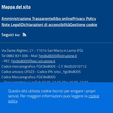
Mappa del sito
Amministrazione Trasparente
Albo online
Privacy Policy
Note Legali
Dichiarazioni di accessibilità
Gestione cookie
Seguici su:
Via Dante Alighieri, 21
-
71014 San Marco in Lamis (FG)
Tel 0882 831 006
- Mail:
fgic848005@istruzione.it
- PEC:
fgic848005@pec.istruzione.it
Codice meccanografico: FGIC848005
- C.F. 84002010712
Codice univoco: UF0ZJI
- Codice iPA: istsc_fgic848005
Codice Meccanografico: FGIC848005
- Orari segreteria: Lun/Sab 10:30-12:30; Mar 16:00-17:00
Questo sito utilizza cookie tecnici per erogare i propri
servizi.
Per maggiori informazioni puoi leggere la
cookie
Concept & Design by
Designers Italia
policy
.
Sito web realizzato con CMS
SCUOLASTICO