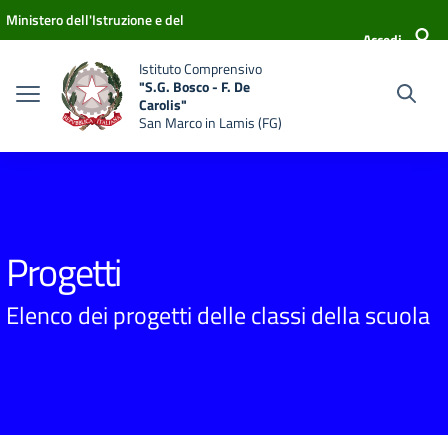
Vai ai contenuti
Vai al menu di navigazione
Vai al footer
Ministero dell'Istruzione e del
Accedi
Merito
Istituto Comprensivo
"S.G. Bosco - F. De
Carolis"
San Marco in Lamis (FG)
Progetti
Elenco dei progetti delle classi della scuola