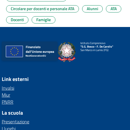
Circolare per docenti e personale ATA
Alunni
ATA
Docenti
Famiglie
Istituto Comprensivo
"S.G. Bosco - F. De Carolis"
San Marco in Lamis (FG)
Link esterni
Invalsi
Miur
PNRR
La scuola
Presentazione
I luoghi