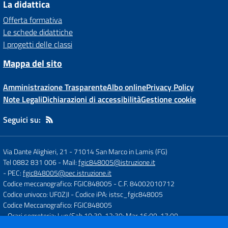
La didattica
Offerta formativa
Le schede didattiche
I progetti delle classi
Mappa del sito
Amministrazione Trasparente
Albo online
Privacy Policy
Note Legali
Dichiarazioni di accessibilità
Gestione cookie
Seguici su:
Via Dante Alighieri, 21
-
71014 San Marco in Lamis (FG)
Tel 0882 831 006
- Mail:
fgic848005@istruzione.it
- PEC:
fgic848005@pec.istruzione.it
Codice meccanografico: FGIC848005
- C.F. 84002010712
Codice univoco: UF0ZJI
- Codice iPA: istsc_fgic848005
Codice Meccanografico: FGIC848005
- Orari segreteria: Lun/Sab 10:30-12:30; Mar 16:00-17:00