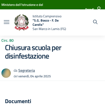
Vai ai contenuti
Vai al menu di navigazione
Vai al footer
Ministero dell'Istruzione e del
Accedi
Merito
Istituto Comprensivo
"S.G. Bosco - F. De
Carolis"
San Marco in Lamis (FG)
Circ. 80
Chiusura scuola per
disinfestazione
da
Segreteria
del
venerdì, 04 aprile 2025
Documenti