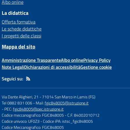
Albo online
La didattica
Offerta formativa
Le schede didattiche
I progetti delle classi
Mappa del sito
Amministrazione Trasparente
Albo online
Privacy Policy
Note Legali
Dichiarazioni di accessibilità
Gestione cookie
Seguici su:
Via Dante Alighieri, 21
-
71014 San Marco in Lamis (FG)
Tel 0882 831 006
- Mail:
fgic848005@istruzione.it
- PEC:
fgic848005@pec.istruzione.it
Codice meccanografico: FGIC848005
- C.F. 84002010712
Codice univoco: UF0ZJI
- Codice iPA: istsc_fgic848005
Codice Meccanografico: FGIC848005