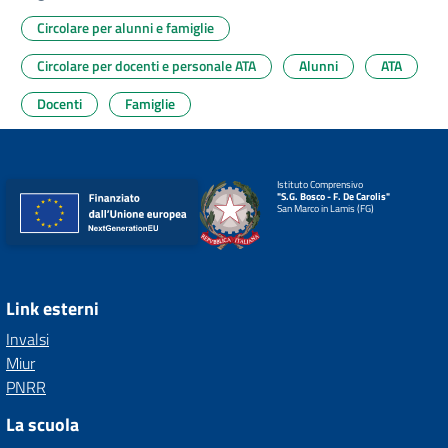
Circolare per alunni e famiglie
Circolare per docenti e personale ATA
Alunni
ATA
Docenti
Famiglie
Istituto Comprensivo
"S.G. Bosco - F. De Carolis"
San Marco in Lamis (FG)
Link esterni
Invalsi
Miur
PNRR
La scuola