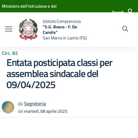
Vai ai contenuti
Vai al menu di navigazione
Vai al footer
Ministero dell'Istruzione e del
Accedi
Merito
Istituto Comprensivo
"S.G. Bosco - F. De
Carolis"
San Marco in Lamis (FG)
Circ. 82
Entata posticipata classi per
assemblea sindacale del
09/04/2025
da
Segreteria
del
martedì, 08 aprile 2025