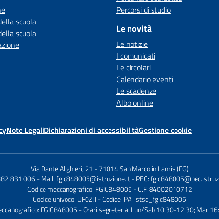
ne
Percorsi di studio
della scuola
Le novità
della scuola
Le notizie
azione
I comunicati
Le circolari
Calendario eventi
Le scadenze
Albo online
cy
Note Legali
Dichiarazioni di accessibilità
Gestione cookie
Via Dante Alighieri, 21
-
71014 San Marco in Lamis (FG)
882 831 006
- Mail:
fgic848005@istruzione.it
- PEC:
fgic848005@pec.istruzi
Codice meccanografico: FGIC848005
- C.F. 84002010712
Codice univoco: UF0ZJI
- Codice iPA: istsc_fgic848005
eccanografico: FGIC848005
- Orari segreteria: Lun/Sab 10:30-12:30; Mar 1