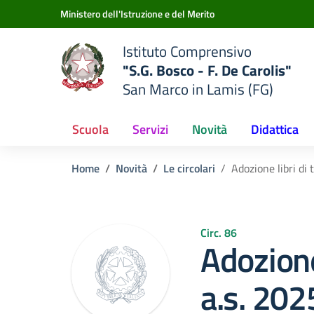
Vai ai contenuti
Vai al menu di navigazione
Vai al footer
Ministero dell'Istruzione e del Merito
Istituto Comprensivo
"S.G. Bosco - F. De Carolis"
San Marco in Lamis (FG)
Scuola
Servizi
Novità
Didattica
Home
Novità
Le circolari
Adozione libri di
Circ. 86
Adozione
a.s. 20