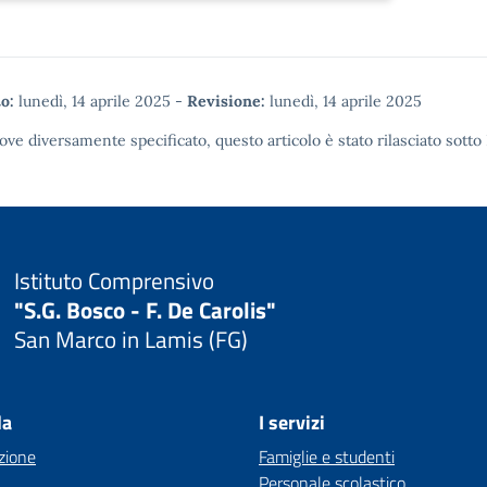
o:
lunedì, 14 aprile 2025
-
Revisione:
lunedì, 14 aprile 2025
ove diversamente specificato, questo articolo è stato rilasciato sotto
Istituto Comprensivo
"S.G. Bosco - F. De Carolis"
San Marco in Lamis (FG)
la
I servizi
zione
Famiglie e studenti
Personale scolastico