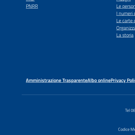
PNRR
Le perso
I numeri 
Le carte 
Organizz
La storia
Amministrazione Trasparente
Albo online
Privacy Poli
Tel 0
Codice M