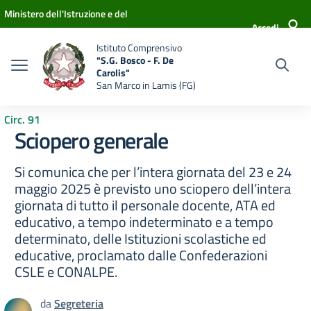
Vai ai contenuti
Vai al menu di navigazione
Vai al footer
Ministero dell'Istruzione e del
Accedi
Merito
Istituto Comprensivo
"S.G. Bosco - F. De
Carolis"
San Marco in Lamis (FG)
Circ. 91
Sciopero generale
Si comunica che per l’intera giornata del 23 e 24
maggio 2025 è previsto uno sciopero dell’intera
giornata di tutto il personale docente, ATA ed
educativo, a tempo indeterminato e a tempo
determinato, delle Istituzioni scolastiche ed
educative, proclamato dalle Confederazioni
CSLE e CONALPE.
da
Segreteria