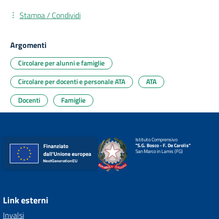
Stampa / Condividi
Argomenti
Circolare per alunni e famiglie
Circolare per docenti e personale ATA
ATA
Docenti
Famiglie
Istituto Comprensivo
"S.G. Bosco - F. De Carolis"
San Marco in Lamis (FG)
Link esterni
Invalsi