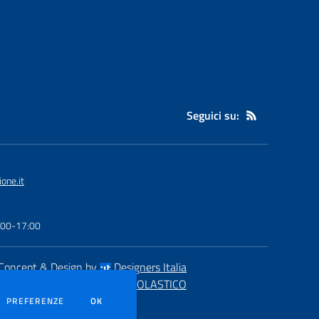
Seguici su:
one.it
6:00-17:00
Concept & Design by
Designers Italia
eb realizzato con CMS
SCUOLASTICO
DEI COOKIE
PREFERENZE
OK