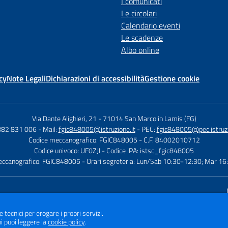
I comunicati
Le circolari
Calendario eventi
Le scadenze
Albo online
cy
Note Legali
Dichiarazioni di accessibilità
Gestione cookie
Via Dante Alighieri, 21
-
71014 San Marco in Lamis (FG)
882 831 006
- Mail:
fgic848005@istruzione.it
- PEC:
fgic848005@pec.istruzi
Codice meccanografico: FGIC848005
- C.F. 84002010712
Codice univoco: UF0ZJI
- Codice iPA: istsc_fgic848005
eccanografico: FGIC848005
- Orari segreteria: Lun/Sab 10:30-12:30; Mar 1
Sito w
e tecnici per erogare i propri servizi.
i puoi leggere la
cookie policy
.