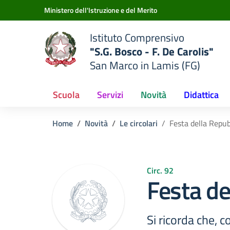
Vai ai contenuti
Vai al menu di navigazione
Vai al footer
Ministero dell'Istruzione e del Merito
Istituto Comprensivo
"S.G. Bosco - F. De Carolis"
San Marco in Lamis (FG)
Scuola
Servizi
Novità
Didattica
Home
Novità
Le circolari
Festa della Repub
Circ. 92
Festa de
Si ricorda che, 