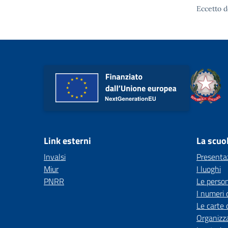
Eccetto d
Link esterni
La scuo
Invalsi
Presenta
Miur
I luoghi
PNRR
Le perso
I numeri 
Le carte 
Organizz