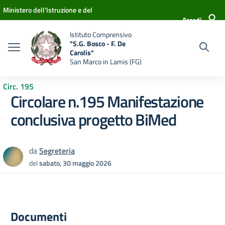
Vai ai contenuti
Vai al menu di navigazione
Vai al footer
Ministero dell'Istruzione e del
Accedi
Merito
Istituto Comprensivo
"S.G. Bosco - F. De
Carolis"
San Marco in Lamis (FG)
Circ. 195
Circolare n.195 Manifestazione
conclusiva progetto BiMed
da
Segreteria
del
sabato, 30 maggio 2026
Documenti