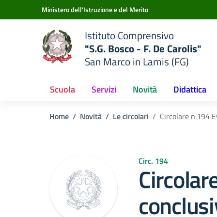
Vai ai contenuti
Vai al menu di navigazione
Vai al footer
Ministero dell'Istruzione e del Merito
Istituto Comprensivo
"S.G. Bosco - F. De Carolis"
San Marco in Lamis (FG)
Scuola
Servizi
Novità
Didattica
Home
Novità
Le circolari
Circolare n.194 E
Circ. 194
Circolar
conclusi