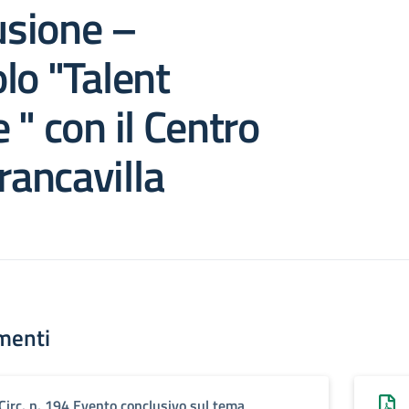
lusione –
lo "Talent
 " con il Centro
ancavilla
menti
Circ. n. 194 Evento conclusivo sul tema