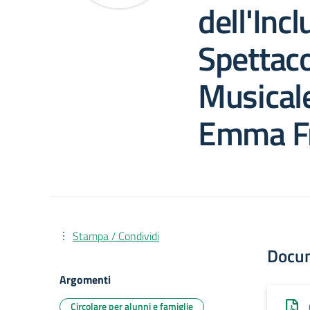
dell'Inc
Spettaco
Musicale
Emma Fr
Stampa / Condividi
Docu
Argomenti
Circolare per alunni e famiglie