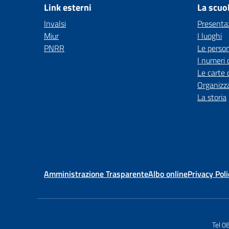
Link esterni
La scuo
Invalsi
Presenta
Miur
I luoghi
PNRR
Le perso
I numeri 
Le carte 
Organizz
La storia
Amministrazione Trasparente
Albo online
Privacy Poli
Tel 0