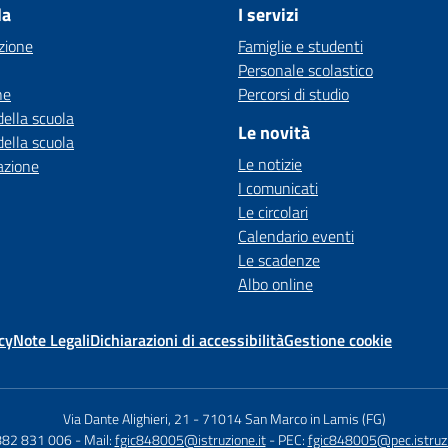
la
I servizi
zione
Famiglie e studenti
Personale scolastico
ne
Percorsi di studio
della scuola
Le novità
della scuola
Le notizie
azione
I comunicati
Le circolari
Calendario eventi
Le scadenze
Albo online
cy
Note Legali
Dichiarazioni di accessibilità
Gestione cookie
Via Dante Alighieri, 21
-
71014 San Marco in Lamis (FG)
882 831 006
- Mail:
fgic848005@istruzione.it
- PEC:
fgic848005@pec.istruzi