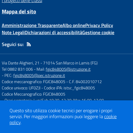
I progetti delle classi
Mappa del sito
Amministrazione Trasparente
Albo online
Privacy Policy
Note Legali
Dichiarazioni di accessibilità
Gestione cookie
Seguici su:
Via Dante Alighieri, 21
-
71014 San Marco in Lamis (FG)
Tel 0882 831 006
- Mail:
fgic848005@istruzione.it
- PEC:
fgic848005@pec.istruzione.it
Codice meccanografico: FGIC848005
- C.F. 84002010712
Codice univoco: UF0ZJI
- Codice iPA: istsc_fgic848005
Codice Meccanografico: FGIC848005
- Orari segreteria: Lun/Sab 10:30-12:30; Mar 16:00-17:00
Questo sito utilizza cookie tecnici per erogare i propri
servizi.
Per maggiori informazioni puoi leggere la
cookie
Concept & Design by
Designers Italia
policy
.
Sito web realizzato con CMS
SCUOLASTICO