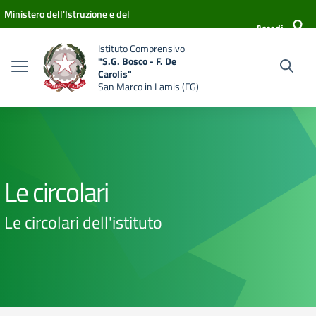
Vai ai contenuti
Vai al menu di navigazione
Vai al footer
Ministero dell'Istruzione e del
Accedi
Merito
Istituto Comprensivo
"S.G. Bosco - F. De
Carolis"
San Marco in Lamis (FG)
Le circolari
Le circolari dell'istituto