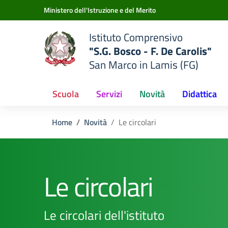
Vai ai contenuti
Vai al menu di navigazione
Vai al footer
Ministero dell'Istruzione e del Merito
Istituto Comprensivo
"S.G. Bosco - F. De Carolis"
San Marco in Lamis (FG)
Scuola
Servizi
Novità
Didattica
Home
Novità
Le circolari
Le circolari
Le circolari dell'istituto