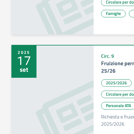
Circolare per d
Famiglie
2025
17
Circ. 9
Fruizione per
set
25/26
2025/2026
Circolare per d
Personale ATA
Richiesta e frui
2025/2026