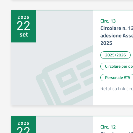
2025
22
Circ. 13
Circolare n. 13
set
adesione Asse
2025
2025/2026
Circolare per d
Personale ATA
Rettifica link cir
2025
22
Circ. 12