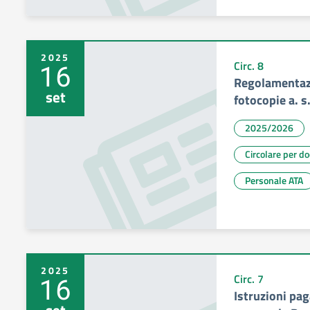
2025
16
Circ. 8
Regolamentazi
set
fotocopie a. s
2025/2026
Circolare per d
Personale ATA
2025
16
Circ. 7
Istruzioni pa