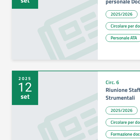
set
personale Doc
2025/2026
Circolare per d
Personale ATA
2025
12
Circ. 6
Riunione Staff
set
Strumentali
2025/2026
Circolare per d
Formazione doc