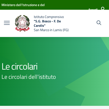
Vai ai contenuti
Vai al menu di navigazione
Vai al footer
Ministero dell'Istruzione e del
Accedi
Merito
Istituto Comprensivo
"S.G. Bosco - F. De
Carolis"
San Marco in Lamis (FG)
Le circolari
Le circolari dell'istituto