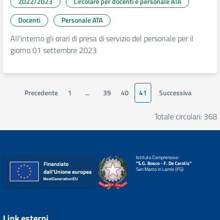
2022/2023
Circolare per docenti e personale ATA
Docenti
Personale ATA
All'interno gli orari di presa di servizio del personale per il
giorno 01 settembre 2023
Precedente
1
...
39
40
41
Successiva
Totale circolari: 368
Istituto Comprensivo
"S.G. Bosco - F. De Carolis"
San Marco in Lamis (FG)
Link esterni