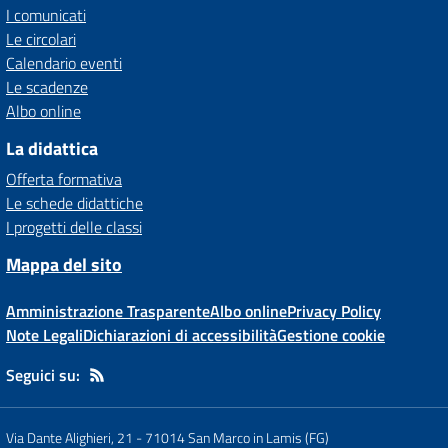
I comunicati
Le circolari
Calendario eventi
Le scadenze
Albo online
La didattica
Offerta formativa
Le schede didattiche
I progetti delle classi
Mappa del sito
Amministrazione Trasparente
Albo online
Privacy Policy
Note Legali
Dichiarazioni di accessibilità
Gestione cookie
Seguici su:
Via Dante Alighieri, 21
-
71014 San Marco in Lamis (FG)