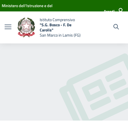
Vai ai contenuti
Vai al menu di navigazione
Vai al footer
Ministero dell'Istruzione e del
Accedi
Merito
Istituto Comprensivo
"S.G. Bosco - F. De
Carolis"
San Marco in Lamis (FG)