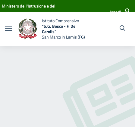
Vai ai contenuti
Vai al menu di navigazione
Vai al footer
Ministero dell'Istruzione e del
Accedi
Merito
Istituto Comprensivo
"S.G. Bosco - F. De
Carolis"
San Marco in Lamis (FG)