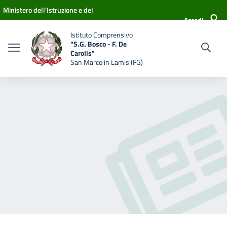
Vai ai contenuti
Vai al menu di navigazione
Vai al footer
Ministero dell'Istruzione e del
Accedi
Merito
Istituto Comprensivo
"S.G. Bosco - F. De
Carolis"
San Marco in Lamis (FG)