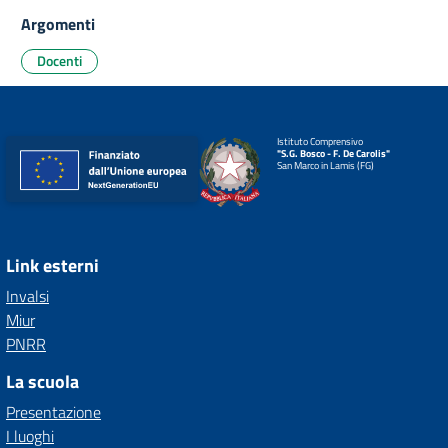
Argomenti
Docenti
Istituto Comprensivo
"S.G. Bosco - F. De Carolis"
San Marco in Lamis (FG)
Link esterni
Invalsi
Miur
PNRR
La scuola
Presentazione
I luoghi