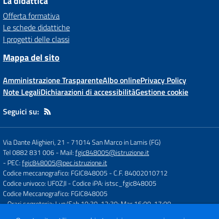
La didattica
Offerta formativa
Le schede didattiche
I progetti delle classi
Mappa del sito
Amministrazione Trasparente
Albo online
Privacy Policy
Note Legali
Dichiarazioni di accessibilità
Gestione cookie
Seguici su:
Via Dante Alighieri, 21
-
71014 San Marco in Lamis (FG)
Tel 0882 831 006
- Mail:
fgic848005@istruzione.it
- PEC:
fgic848005@pec.istruzione.it
Codice meccanografico: FGIC848005
- C.F. 84002010712
Codice univoco: UF0ZJI
- Codice iPA: istsc_fgic848005
Codice Meccanografico: FGIC848005
- Orari segreteria: Lun/Sab 10:30-12:30; Mar 16:00-17:00