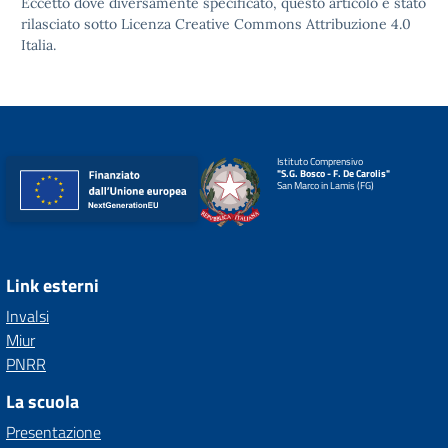
Eccetto dove diversamente specificato, questo articolo è stato
rilasciato sotto
Licenza Creative Commons Attribuzione 4.0
Italia.
Istituto Comprensivo
"S.G. Bosco - F. De Carolis"
San Marco in Lamis (FG)
Link esterni
Invalsi
Miur
PNRR
La scuola
Presentazione