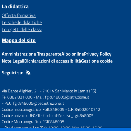
La didattica
Offerta formativa
Le schede didattiche
I progetti delle classi
Mappa del sito
Amministrazione Trasparente
Albo online
Privacy Policy
Note Legali
Dichiarazioni di accessibilità
Gestione cookie
Seguici su:
Via Dante Alighieri, 21
-
71014 San Marco in Lamis (FG)
Tel 0882 831 006
- Mail:
fgic848005@istruzione.it
- PEC:
fgic848005@pec.istruzione.it
Codice meccanografico: FGIC848005
- C.F. 84002010712
Codice univoco: UF0ZJI
- Codice iPA: istsc_fgic848005
Codice Meccanografico: FGIC848005
- Orari segreteria: Lun/Sab 10:30-12:30; Mar 16:00-17:00