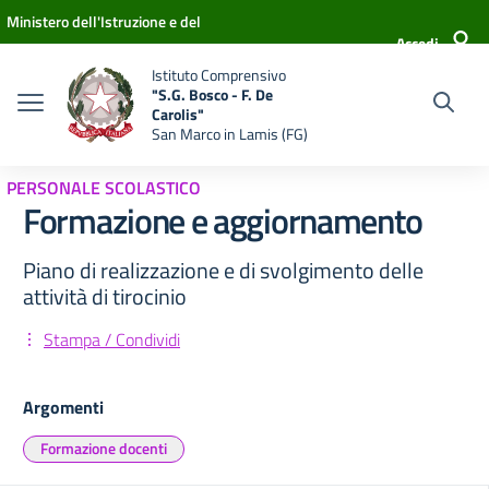
Vai ai contenuti
Vai al menu di navigazione
Vai al footer
Ministero dell'Istruzione e del
Accedi
Merito
Istituto Comprensivo
"S.G. Bosco - F. De
Carolis"
San Marco in Lamis (FG)
PERSONALE SCOLASTICO
Formazione e aggiornamento
Piano di realizzazione e di svolgimento delle
attività di tirocinio
Stampa / Condividi
Argomenti
Formazione docenti