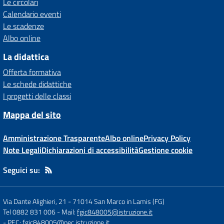
Le circolari
Calendario eventi
Le scadenze
Albo online
La didattica
Offerta formativa
Le schede didattiche
I progetti delle classi
Mappa del sito
Amministrazione Trasparente
Albo online
Privacy Policy
Note Legali
Dichiarazioni di accessibilità
Gestione cookie
Seguici su:
Via Dante Alighieri, 21
-
71014 San Marco in Lamis (FG)
Tel 0882 831 006
- Mail:
fgic848005@istruzione.it
- PEC:
fgic848005@pec.istruzione.it