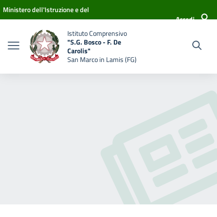
Vai ai contenuti
Vai al menu di navigazione
Vai al footer
Ministero dell'Istruzione e del
Accedi
Merito
Istituto Comprensivo
"S.G. Bosco - F. De
Carolis"
San Marco in Lamis (FG)