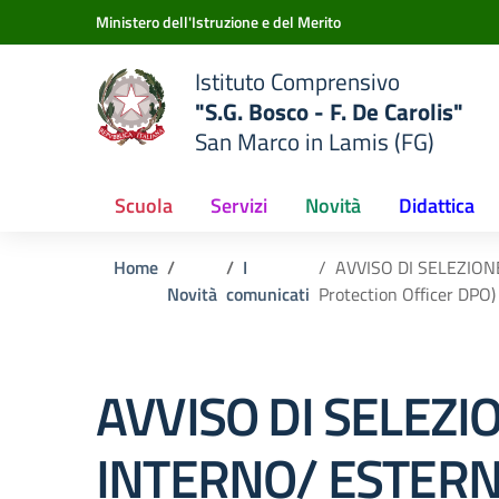
Vai ai contenuti
Vai al menu di navigazione
Vai al footer
Ministero dell'Istruzione e del Merito
Istituto Comprensivo
"S.G. Bosco - F. De Carolis"
San Marco in Lamis (FG)
Scuola
Servizi
Novità
Didattica
Home
I
AVVISO DI SELEZIONE I
Novità
comunicati
Protection Officer DPO)
AVVISO DI SELEZI
INTERNO/ ESTERN