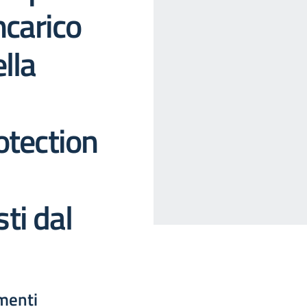
ncarico
lla
otection
ti dal
menti